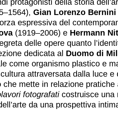
di protagonisti della storia dell’a
5–1564),
Gian Lorenzo Bernini
 forza espressiva del contempor
ova
(1919–2006) e
Hermann Ni
egreta delle opere quanto l’identit
sezione dedicata al
Duomo di Mi
le come organismo plastico e mat
scultura attraversata dalla luce e
he mette in relazione pratiche ar
avori fotografati
costruisce una 
a dell’arte da una prospettiva inti