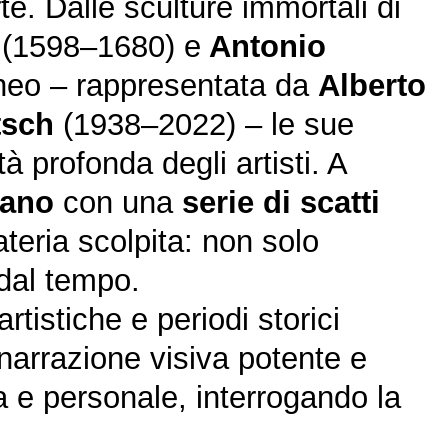
rte. Dalle sculture immortali di
(1598–1680) e
Antonio
aneo – rappresentata da
Alberto
tsch
(1938–2022) – le sue
à profonda degli artisti. A
lano
con una
serie di scatti
eria scolpita: non solo
 dal tempo.
tistiche e periodi storici
narrazione visiva potente e
ma e personale, interrogando la