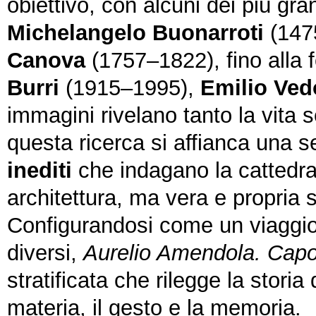
obiettivo, con alcuni dei più gran
Michelangelo Buonarroti
(147
Canova
(1757–1822), fino alla
Burri
(1915–1995),
Emilio Ved
immagini rivelano tanto la vita s
questa ricerca si affianca una 
inediti
che indagano la cattedra
architettura, ma vera e propria 
Configurandosi come un viaggio c
diversi,
Aurelio Amendola. Capol
stratificata che rilegge la stori
materia, il gesto e la memoria.