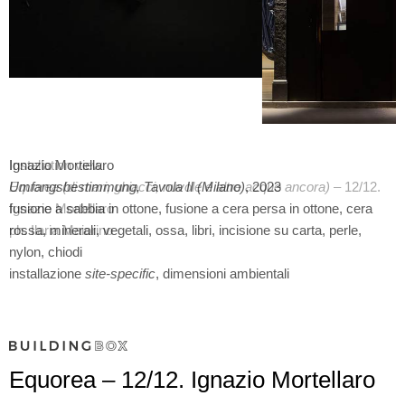
Installation view
Equorea (di mari, ghiacci, nuvole e altre acque ancora)
– 12/12.
Ignazio Mortellaro
ph. Ilaria Maiorino
Equorea – 12/12. Ignazio Mortellaro